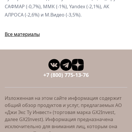
САФМАР (-0,7%), ММК (-1%), Yandex (-2,1%), АК
АЛРОСА (-2,6%) и М.Видео (-3,5%).
Все материалы
+7 (800) 775-13-76
Изложенная на этом сайте информация содержит
общий обзор продуктов и услуг, предлагаемых АО
«Джи Экс Ту Инвест» (торговая марка GX2Invest,
далее GX2Invest). Информация предназначена
исключительно для внимания лиц, которым она