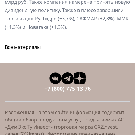
млрд руб. Также компания намерена принять новую
дивидендную политику. Также в плюсе завершили
торги акции РусГидро (+3,7%), САФМАР (+2,8%), ММК
(+1,3%) и Новатэка (+1,3%).
Все материалы
+7 (800) 775-13-76
Изложенная на этом сайте информация содержит
общий обзор продуктов и услуг, предлагаемых АО
«Джи Экс Ту Инвест» (торговая марка GX2Invest,
далее GX2Invest). Информация предназначена