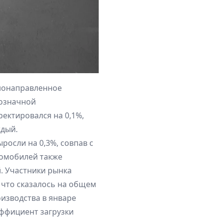
нонаправленное
нозначной
ректировался на 0,1%,
ждый.
осли на 0,3%, совпав с
томобилей также
. Участники рынка
 что сказалось на общем
изводства в январе
эффициент загрузки