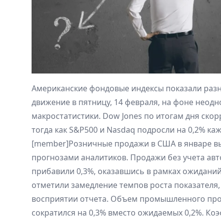
Американские фондовые индексы показали раз
движение в пятницу, 14 февраля, на фоне неод
макростатистики. Dow Jones по итогам дня скор
тогда как S&P500 и Nasdaq подросли на 0,2% ка
[member]Розничные продажи в США в январе выр
прогнозами аналитиков. Продажи без учета ав
прибавили 0,3%, оказавшись в рамках ожиданий
отметили замедление темпов роста показателя,
восприятии отчета. Объем промышленного про
сократился на 0,3% вместо ожидаемых 0,2%. Ко