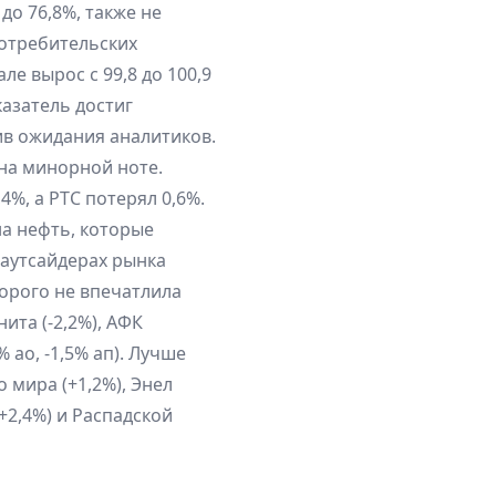
до 76,8%, также не
потребительских
е вырос с 99,8 до 100,9
казатель достиг
ив ожидания аналитиков.
на минорной ноте.
4%, а РТС потерял 0,6%.
а нефть, которые
 аутсайдерах рынка
торого не впечатлила
ита (-2,2%), АФК
% ао, -1,5% ап). Лучше
 мира (+1,2%), Энел
(+2,4%) и Распадской